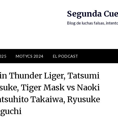
Segunda Cue
Blog de luchas falsas, inten
025
MOTYCS 2024
EL PODCAST
n Thunder Liger, Tatsumi
asuke, Tiger Mask vs Naoki
Tatsuhito Takaiwa, Ryusuke
guchi