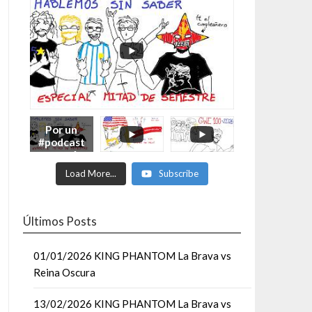
Por un
#podcast
con más
Moonsaul
Load More...
Subscribe
ts #93:
ESPECIAL
DE
MITAD
Últimos Posts
DE AÑO
01/01/2026 KING PHANTOM La Brava vs
Reina Oscura
13/02/2026 KING PHANTOM La Brava vs