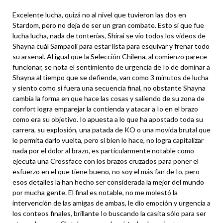
Excelente lucha, quizá no al nivel que tuvieron las dos en
Stardom, pero no deja de ser un gran combate. Esto sí que fue
lucha lucha, nada de tonterías, Shirai se vio todos los videos de
Shayna cuál Sampaoli para estar lista para esquivar y frenar todo
su arsenal. Al igual que la Selección Chilena, al comienzo parece
funcionar, se nota el sentimiento de urgencia de Io de dominar a
Shayna al tiempo que se defiende, van como 3 minutos de lucha
y siento como si fuera una secuencia final, no obstante Shayna
cambia la forma en que hace las cosas y saliendo de su zona de
confort logra emparejar la contienda y atacar a Io en el brazo
como era su objetivo. Io apuesta a lo que ha apostado toda su
carrera, su explosión, una patada de KO o una movida brutal que
le permita darlo vuelta, pero si bien lo hace, no logra capitalizar
nada por el dolor al brazo, es particularmente notable como
ejecuta una Crossface con los brazos cruzados para poner el
esfuerzo en el que tiene bueno, no soy el más fan de Io, pero
esos detalles la han hecho ser considerada la mejor del mundo
por mucha gente. El final es notable, no me molestó la
intervención de las amigas de ambas, le dio emoción y urgencia a
los conteos finales, brillante Io buscando la casita sólo para ser