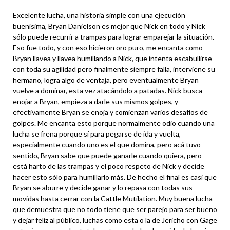
Excelente lucha, una historia simple con una ejecución
buenísima, Bryan Danielson es mejor que Nick en todo y Nick
sólo puede recurrir a trampas para lograr emparejar la situación.
Eso fue todo, y con eso hicieron oro puro, me encanta como
Bryan llavea y llavea humillando a Nick, que intenta escabullirse
con toda su agilidad pero finalmente siempre falla, interviene su
hermano, logra algo de ventaja, pero eventualmente Bryan
vuelve a dominar, esta vez atacándolo a patadas. Nick busca
enojar a Bryan, empieza a darle sus mismos golpes, y
efectivamente Bryan se enoja y comienzan varios desafíos de
golpes. Me encanta esto porque normalmente odio cuando una
lucha se frena porque sí para pegarse de ida y vuelta,
especialmente cuando uno es el que domina, pero acá tuvo
sentido, Bryan sabe que puede ganarle cuando quiera, pero
está harto de las trampas y el poco respeto de Nick y decide
hacer esto sólo para humillarlo más. De hecho el final es casi que
Bryan se aburre y decide ganar y lo repasa con todas sus
movidas hasta cerrar con la Cattle Mutilation. Muy buena lucha
que demuestra que no todo tiene que ser parejo para ser bueno
y dejar feliz al público, luchas como esta o la de Jericho con Gage