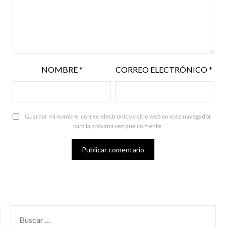
NOMBRE
*
CORREO ELECTRÓNICO
*
Guardar mi nombre, correo electrónico y sitio web en este navegador
para la próxima vez que comente.
BUSCAR
POR: