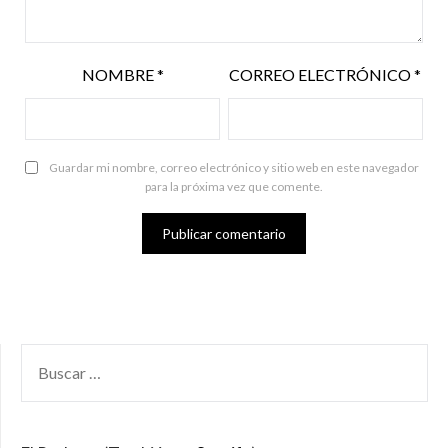
NOMBRE
*
CORREO ELECTRÓNICO
*
Guardar mi nombre, correo electrónico y sitio web en este navegador
para la próxima vez que comente.
BUSCAR
POR: