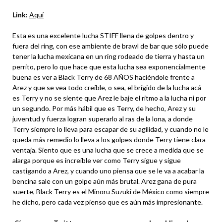
Link:
Aquí
Esta es una excelente lucha STIFF llena de golpes dentro y
fuera del ring, con ese ambiente de brawl de bar que sólo puede
tener la lucha mexicana en un ring rodeado de tierra y hasta un
perrito, pero lo que hace que esta lucha sea exponencialmente
buena es ver a Black Terry de 68 AÑOS haciéndole frente a
Arez y que se vea todo creíble, o sea, el brígido de la lucha acá
es Terry y no se siente que Arez le baje el ritmo a la lucha ni por
un segundo. Por más hábil que es Terry, de hecho, Arez y su
juventud y fuerza logran superarlo al ras de la lona, a donde
Terry siempre lo lleva para escapar de su agilidad, y cuando no le
queda más remedio lo lleva a los golpes donde Terry tiene clara
ventaja. Siento que es una lucha que se crece a medida que se
alarga porque es increíble ver como Terry sigue y sigue
castigando a Arez, y cuando uno piensa que se le va a acabar la
bencina sale con un golpe aún más brutal. Arez gana de pura
suerte, Black Terry es el Minoru Suzuki de México como siempre
he dicho, pero cada vez pienso que es aún más impresionante.