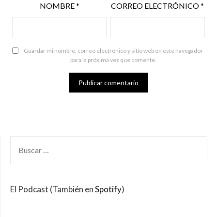
NOMBRE
*
CORREO ELECTRÓNICO
*
Guardar mi nombre, correo electrónico y sitio web en este navegador
para la próxima vez que comente.
BUSCAR
POR:
El Podcast (También en
Spotify
)