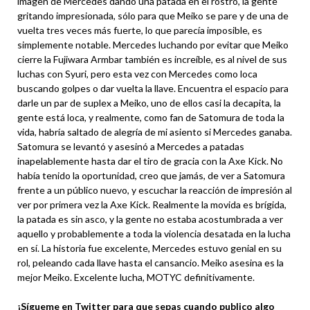
imagen de Mercedes dando una patada en el rostro, la gente
gritando impresionada, sólo para que Meiko se pare y de una de
vuelta tres veces más fuerte, lo que parecía imposible, es
simplemente notable. Mercedes luchando por evitar que Meiko
cierre la Fujiwara Armbar también es increíble, es al nivel de sus
luchas con Syuri, pero esta vez con Mercedes como loca
buscando golpes o dar vuelta la llave. Encuentra el espacio para
darle un par de suplex a Meiko, uno de ellos casi la decapita, la
gente está loca, y realmente, como fan de Satomura de toda la
vida, habría saltado de alegría de mi asiento si Mercedes ganaba.
Satomura se levantó y asesinó a Mercedes a patadas
inapelablemente hasta dar el tiro de gracia con la Axe Kick. No
había tenido la oportunidad, creo que jamás, de ver a Satomura
frente a un público nuevo, y escuchar la reacción de impresión al
ver por primera vez la Axe Kick. Realmente la movida es brígida,
la patada es sin asco, y la gente no estaba acostumbrada a ver
aquello y probablemente a toda la violencia desatada en la lucha
en sí. La historia fue excelente, Mercedes estuvo genial en su
rol, peleando cada llave hasta el cansancio. Meiko asesina es la
mejor Meiko. Excelente lucha, MOTYC definitivamente.
¡Sígueme en
Twitter
para que sepas cuando publico algo