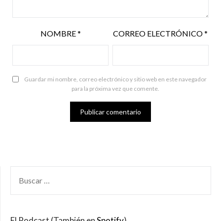
NOMBRE
*
CORREO ELECTRÓNICO
*
Guardar mi nombre, correo electrónico y sitio web en este navegador
para la próxima vez que comente.
BUSCAR
POR:
El Podcast (También en
Spotify
)