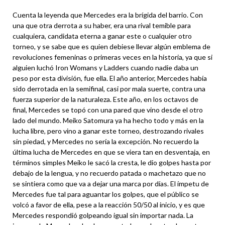
Cuenta la leyenda que Mercedes era la brígida del barrio. Con
una que otra derrota a su haber, era una rival temible para
cualquiera, candidata eterna a ganar este o cualquier otro
torneo, y se sabe que es quien debiese llevar algún emblema de
revoluciones femeninas o primeras veces en la historia, ya que si
alguien luchó Iron Womans y Ladders cuando nadie daba un
peso por esta división, fue ella. El año anterior, Mercedes había
sido derrotada en la semifinal, casi por mala suerte, contra una
fuerza superior de la naturaleza. Este año, en los octavos de
final, Mercedes se topó con una pared que vino desde el otro
lado del mundo. Meiko Satomura ya ha hecho todo y más en la
lucha libre, pero vino a ganar este torneo, destrozando rivales
sin piedad, y Mercedes no sería la excepción. No recuerdo la
última lucha de Mercedes en que se viera tan en desventaja, en
términos simples Meiko le sacó la cresta, le dio golpes hasta por
debajo de la lengua, y no recuerdo patada o machetazo que no
se sintiera como que va a dejar una marca por días. El ímpetu de
Mercedes fue tal para aguantar los golpes, que el público se
volcó a favor de ella, pese a la reacción 50/50 al inicio, y es que
Mercedes respondió golpeando igual sin importar nada. La