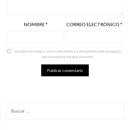
NOMBRE
*
CORREO ELECTRÓNICO
*
Guardar mi nombre, correo electrónico y sitio web en este navegador
para la próxima vez que comente.
BUSCAR
POR: