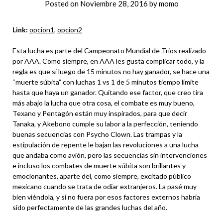
Posted on
Noviembre 28, 2016
by
momo
Link:
opcion1
,
opcion2
Esta lucha es parte del Campeonato Mundial de Trios realizado
por AAA. Como siempre, en AAA les gusta complicar todo, y la
regla es que si luego de 15 minutos no hay ganador, se hace una
“muerte súbita” con luchas 1 vs 1 de 5 minutos tiempo límite
hasta que haya un ganador. Quitando ese factor, que creo tira
más abajo la lucha que otra cosa, el combate es muy bueno,
Texano y Pentagón están muy inspirados, para que decir
Tanaka, y Akebono cumple su labor a la perfección, teniendo
buenas secuencias con Psycho Clown. Las trampas y la
estipulación de repente le bajan las revoluciones a una lucha
que andaba como avión, pero las secuencias sin intervenciones
e incluso los combates de muerte súbita son brillantes y
emocionantes, aparte del, como siempre, excitado público
mexicano cuando se trata de odiar extranjeros. La pasé muy
bien viéndola, y si no fuera por esos factores externos habría
sido perfectamente de las grandes luchas del año.