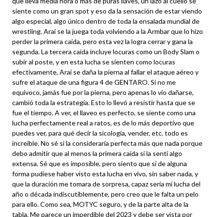
que lleva media hora o más de puras llaves, un lazo al cuello se
siente como un gran spot y eso da la sensación de estar viendo
algo especial, algo único dentro de toda la ensalada mundial de
wrestling. Arai se la juega toda volviendo a la Armbar que lo hizo
perder la primera caída, pero esta vez la logra cerrar y gana la
segunda. La tercera caída incluye locuras como un Body Slam o
subir al poste, y en esta lucha se sienten como locuras
efectivamente, Arai se daña la pierna al fallar el ataque aéreo y
sufre el ataque de una figura 4 de GENTARO. Si no me
equivoco, jamás fue por la pierna, pero apenas lo vio dañarse,
cambió toda la estrategia. Esto lo llevó a resistir hasta que se
fue el tiempo. A ver, el llaveo es perfecto, se siente como una
lucha perfectamente real a ratos, es de lo más deportivo que
puedes ver, para qué decir la sicología, vender, etc. todo es
increíble. No sé si la consideraría perfecta más que nada porque
debo admitir que al menos la primera caída si la sentí algo
extensa. Sé que es imposible, pero siento que si de alguna
forma pudiese haber visto esta lucha en vivo, sin saber nada, y
que la duración me tomara de sorpresa, capaz sería mi lucha del
año o década indiscutiblemente, pero creo que le falta un pelo
para ello. Como sea, MOTYC seguro, y de la parte alta de la
tabla. Me parece un imperdible del 2023 y debe ser vista por