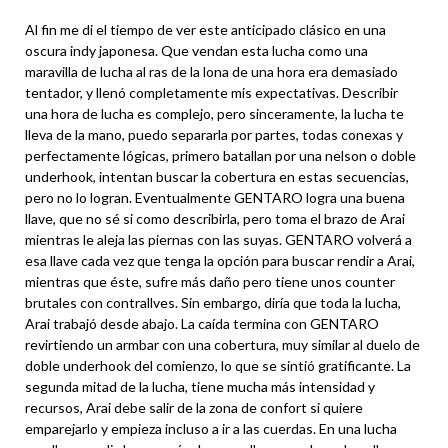
Al fin me di el tiempo de ver este anticipado clásico en una
oscura indy japonesa. Que vendan esta lucha como una
maravilla de lucha al ras de la lona de una hora era demasiado
tentador, y llenó completamente mis expectativas. Describir
una hora de lucha es complejo, pero sinceramente, la lucha te
lleva de la mano, puedo separarla por partes, todas conexas y
perfectamente lógicas, primero batallan por una nelson o doble
underhook, intentan buscar la cobertura en estas secuencias,
pero no lo logran. Eventualmente GENTARO logra una buena
llave, que no sé si como describirla, pero toma el brazo de Arai
mientras le aleja las piernas con las suyas. GENTARO volverá a
esa llave cada vez que tenga la opción para buscar rendir a Arai,
mientras que éste, sufre más daño pero tiene unos counter
brutales con contrallves. Sin embargo, diría que toda la lucha,
Arai trabajó desde abajo. La caída termina con GENTARO
revirtiendo un armbar con una cobertura, muy similar al duelo de
doble underhook del comienzo, lo que se sintió gratificante. La
segunda mitad de la lucha, tiene mucha más intensidad y
recursos, Arai debe salir de la zona de confort si quiere
emparejarlo y empieza incluso a ir a las cuerdas. En una lucha