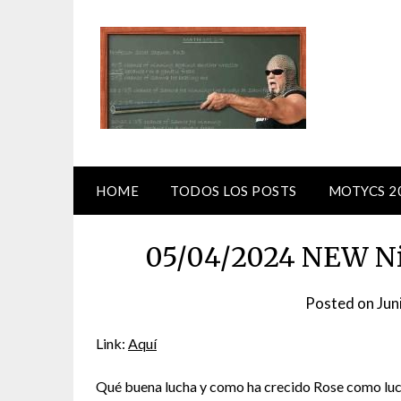
Skip
to
content
HOME
TODOS LOS POSTS
MOTYCS 2
05/04/2024 NEW Ni
Posted on
Jun
Link:
Aquí
Qué buena lucha y como ha crecido Rose como luc