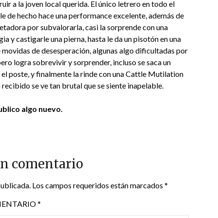
ir a la joven local querida. El único letrero en todo el
ole de hecho hace una performance excelente, además de
retadora por subvalorarla, casi la sorprende con una
a y castigarle una pierna, hasta le da un pisotón en una
ne movidas de desesperación, algunas algo dificultadas por
 pero logra sobrevivir y sorprender, incluso se saca un
l poste, y finalmente la rinde con una Cattle Mutilation
recibido se ve tan brutal que se siente inapelable.
blico algo nuevo.
un comentario
publicada.
Los campos requeridos están marcados
*
ENTARIO
*