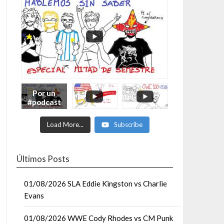
Por un
#podcast
con más
Moonsaul
Load More...
Subscribe
ts #93:
ESPECIAL
DE
MITAD
Últimos Posts
DE AÑO
01/08/2026 SLA Eddie Kingston vs Charlie
Evans
01/08/2026 WWE Cody Rhodes vs CM Punk