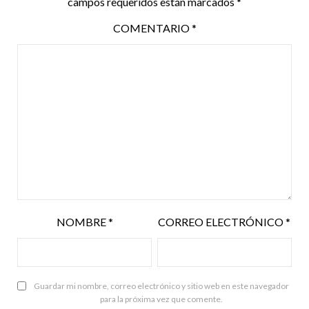
campos requeridos están marcados
*
COMENTARIO
*
NOMBRE
*
CORREO ELECTRÓNICO
*
Guardar mi nombre, correo electrónico y sitio web en este navegador
para la próxima vez que comente.