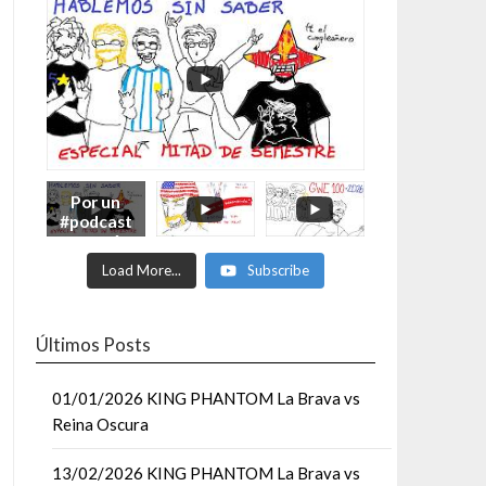
Por un
#podcast
con más
Moonsaul
Load More...
Subscribe
ts #93:
ESPECIAL
DE
MITAD
Últimos Posts
DE AÑO
01/01/2026 KING PHANTOM La Brava vs
Reina Oscura
13/02/2026 KING PHANTOM La Brava vs