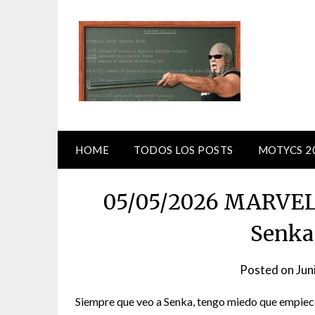
Skip
to
content
HOME
TODOS LOS POSTS
MOTYCS 2
05/05/2026 MARVEL
Senka
Posted on
Jun
Siempre que veo a Senka, tengo miedo que empiece