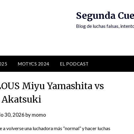
Segunda Cue
Blog de luchas falsas, inten
025
MOTYCS 2024
EL PODCAST
OUS Miyu Yamashita vs
 Akatsuki
io 30, 2026
by
momo
 a volverse una luchadora más “normal” y hacer luchas