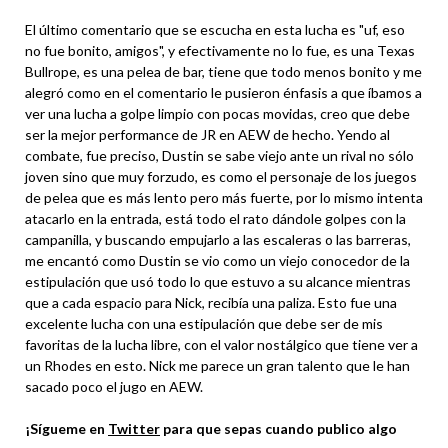
El último comentario que se escucha en esta lucha es "uf, eso
no fue bonito, amigos", y efectivamente no lo fue, es una Texas
Bullrope, es una pelea de bar, tiene que todo menos bonito y me
alegró como en el comentario le pusieron énfasis a que íbamos a
ver una lucha a golpe limpio con pocas movidas, creo que debe
ser la mejor performance de JR en AEW de hecho. Yendo al
combate, fue preciso, Dustin se sabe viejo ante un rival no sólo
joven sino que muy forzudo, es como el personaje de los juegos
de pelea que es más lento pero más fuerte, por lo mismo intenta
atacarlo en la entrada, está todo el rato dándole golpes con la
campanilla, y buscando empujarlo a las escaleras o las barreras,
me encantó como Dustin se vio como un viejo conocedor de la
estipulación que usó todo lo que estuvo a su alcance mientras
que a cada espacio para Nick, recibía una paliza. Esto fue una
excelente lucha con una estipulación que debe ser de mis
favoritas de la lucha libre, con el valor nostálgico que tiene ver a
un Rhodes en esto. Nick me parece un gran talento que le han
sacado poco el jugo en AEW.
¡Sígueme en
Twitter
para que sepas cuando publico algo