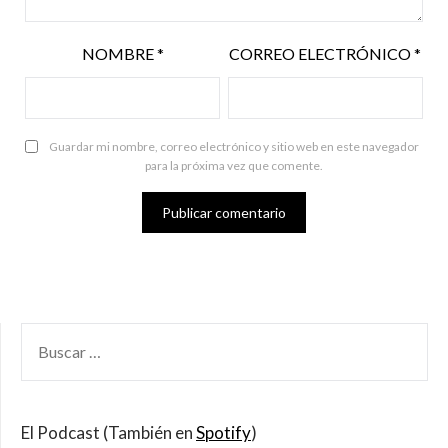
NOMBRE
*
CORREO ELECTRÓNICO
*
Guardar mi nombre, correo electrónico y sitio web en este navegador
para la próxima vez que comente.
BUSCAR
POR:
El Podcast (También en
Spotify
)