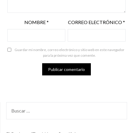
NOMBRE
*
CORREO ELECTRÓNICO
*
Guardar mi nombre, correo electrónico y sitio web en este navegador
para la próxima vez que comente.
BUSCAR
POR: