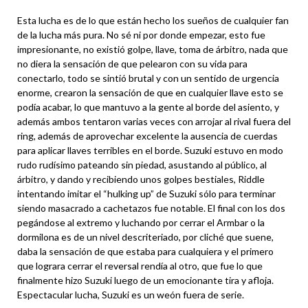
Esta lucha es de lo que están hecho los sueños de cualquier fan
de la lucha más pura. No sé ni por donde empezar, esto fue
impresionante, no existió golpe, llave, toma de árbitro, nada que
no diera la sensación de que pelearon con su vida para
conectarlo, todo se sintió brutal y con un sentido de urgencia
enorme, crearon la sensación de que en cualquier llave esto se
podía acabar, lo que mantuvo a la gente al borde del asiento, y
además ambos tentaron varias veces con arrojar al rival fuera del
ring, además de aprovechar excelente la ausencia de cuerdas
para aplicar llaves terribles en el borde. Suzuki estuvo en modo
rudo rudísimo pateando sin piedad, asustando al público, al
árbitro, y dando y recibiendo unos golpes bestiales, Riddle
intentando imitar el “hulking up” de Suzuki sólo para terminar
siendo masacrado a cachetazos fue notable. El final con los dos
pegándose al extremo y luchando por cerrar el Armbar o la
dormilona es de un nivel descriteriado, por cliché que suene,
daba la sensación de que estaba para cualquiera y el primero
que lograra cerrar el reversal rendía al otro, que fue lo que
finalmente hizo Suzuki luego de un emocionante tira y afloja.
Espectacular lucha, Suzuki es un weón fuera de serie.