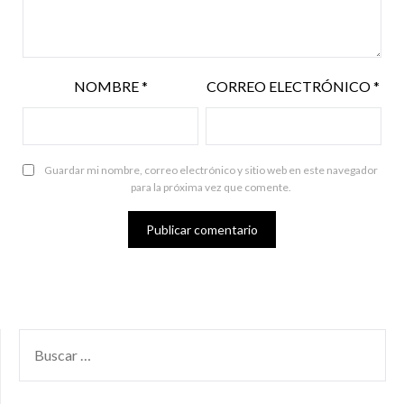
NOMBRE
*
CORREO ELECTRÓNICO
*
Guardar mi nombre, correo electrónico y sitio web en este navegador
para la próxima vez que comente.
BUSCAR
POR: