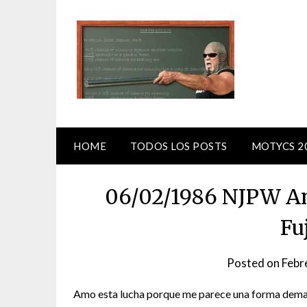
Skip
to
content
HOME
TODOS LOS POSTS
MOTYCS 2
06/02/1986 NJPW An
Fu
Posted on
Febr
Amo esta lucha porque me parece una forma demasia