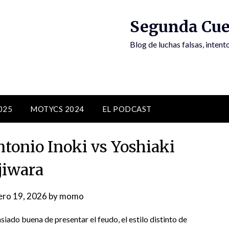
Segunda Cue
Blog de luchas falsas, inten
025
MOTYCS 2024
EL PODCAST
tonio Inoki vs Yoshiaki
jiwara
ero 19, 2026
by
momo
do buena de presentar el feudo, el estilo distinto de