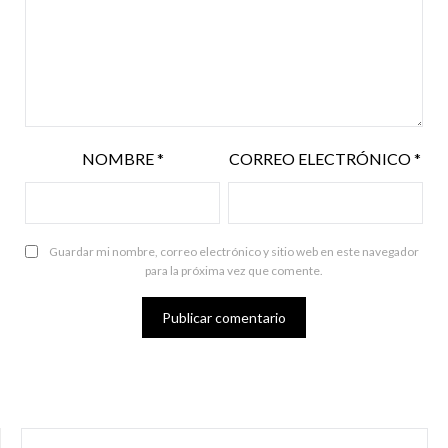
NOMBRE
*
CORREO ELECTRÓNICO
*
Guardar mi nombre, correo electrónico y sitio web en este navegador
para la próxima vez que comente.
BUSCAR