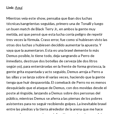
Link:
Aquí
Mientras veía este show, pensaba que iban dos luchas
técnicas/sangrientas seguidas, primero una de Tonalli y luego
un buen match de Black Terry Jr., en ambos la gente muy
metida, así que pensé que esta lucha corría peligro de repetir
tres veces la fórmula. Craso error, fue como si hubiesen visto las
otras dos luchas y hubiesen decidido aumentar la apuesta. Y
vaya que la aumentaron. Esta es una brawl demente lo más
Demus posible, lo tiene todo, deja sangrando a Perro de
inmediato, destruye dos botellas de cerveza (de dos litros
según yo), para enterrárselas en la frente de forma grotesca, la
gente grita espantada y acto seguido, Demus arroja a Perro a
las sillas y se lanza sobre él varias veces, haciendo que la gente
tenga que huir despavorida. El comeback de Perro no es menos
desquiciado que el ataque de Demus, con dos movidas desde el
poste al ringside, lanzando a Demus sobre dos personas del
público, mientras Demus se aferra a las piernas de los pobres
asistentes para no seguir recibiendo golpes. La inevitable brawl
entre las piedras y la tierra alrededor de la arena que me hace