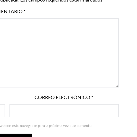
ENTARIO
*
CORREO ELECTRÓNICO
*
 web en este navegador para la próxima vez que comente.