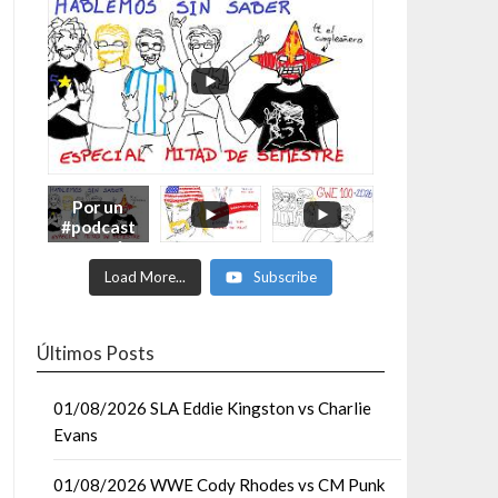
Por un
#podcast
con más
Moonsaul
Load More...
Subscribe
ts #93:
ESPECIAL
DE
MITAD
Últimos Posts
DE AÑO
01/08/2026 SLA Eddie Kingston vs Charlie
Evans
01/08/2026 WWE Cody Rhodes vs CM Punk