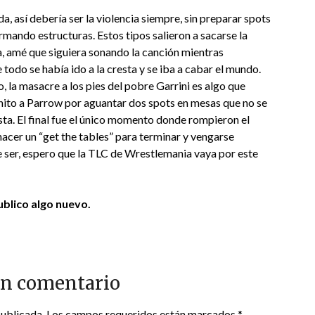
a, así debería ser la violencia siempre, sin preparar spots
rmando estructuras. Estos tipos salieron a sacarse la
da, amé que siguiera sonando la canción mientras
odo se había ido a la cresta y se iba a cabar el mundo.
 la masacre a los pies del pobre Garrini es algo que
finito a Parrow por aguantar dos spots en mesas que no se
sta. El final fue el único momento donde rompieron el
cer un “get the tables” para terminar y vengarse
ser, espero que la TLC de Wrestlemania vaya por este
blico algo nuevo.
un comentario
publicada.
Los campos requeridos están marcados
*