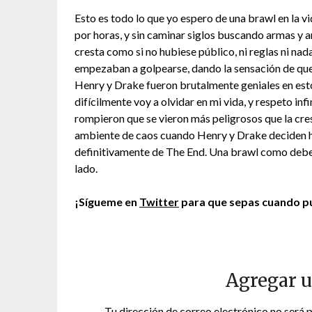
Esto es todo lo que yo espero de una brawl en la vid
por horas, y sin caminar siglos buscando armas y a
cresta como si no hubiese público, ni reglas ni na
empezaban a golpearse, dando la sensación de que t
Henry y Drake fueron brutalmente geniales en esto,
difícilmente voy a olvidar en mi vida, y respeto in
rompieron que se vieron más peligrosos que la cre
ambiente de caos cuando Henry y Drake deciden ha
definitivamente de The End. Una brawl como debe 
lado.
¡Sígueme en
Twitter
para que sepas cuando pu
Agregar 
Tu dirección de correo electrónico no será 