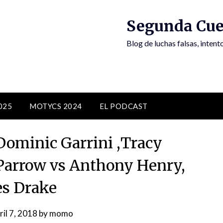
Segunda Cue
Blog de luchas falsas, inten
025
MOTYCS 2024
EL PODCAST
minic Garrini ,Tracy
 Parrow vs Anthony Henry,
s Drake
ril 7, 2018
by
momo