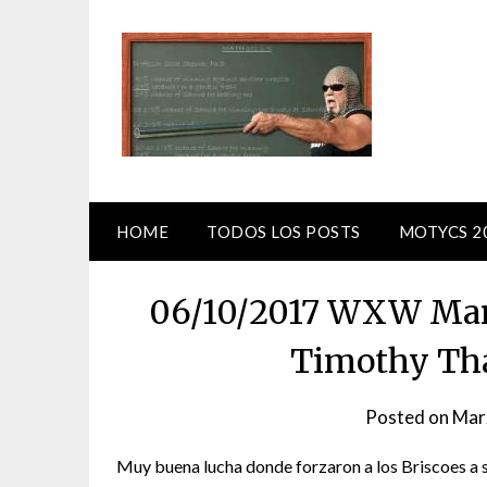
Skip
to
content
HOME
TODOS LOS POSTS
MOTYCS 2
06/10/2017 WXW Mark 
Timothy Th
Posted on
Mar
Muy buena lucha donde forzaron a los Briscoes a sa