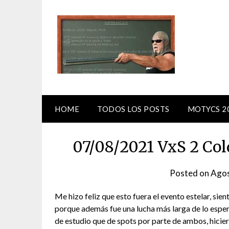
Skip
to
content
HOME
TODOS LOS POSTS
MOTYCS 2
07/08/2021 VxS 2 Col
Posted on
Agos
Me hizo feliz que esto fuera el evento estelar, si
porque además fue una lucha más larga de lo espe
de estudio que de spots por parte de ambos, hicie