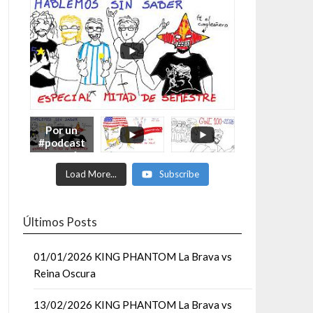
Por un
#podcast
con más
Moonsaul
Load More...
Subscribe
ts #93:
ESPECIAL
DE
MITAD
Últimos Posts
DE AÑO
01/01/2026 KING PHANTOM La Brava vs
Reina Oscura
13/02/2026 KING PHANTOM La Brava vs