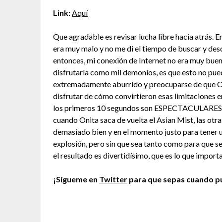
Link:
Aquí
Que agradable es revisar lucha libre hacia atrás.
era muy malo y no me di el tiempo de buscar y des
entonces, mi conexión de Internet no era muy buena
disfrutarla como mil demonios, es que esto no pued
extremadamente aburrido y preocuparse de que Oni
disfrutar de cómo convirtieron esas limitaciones en 
los primeros 10 segundos son ESPECTACULARES, y d
cuando Onita saca de vuelta el Asian Mist, las otra
demasiado bien y en el momento justo para tener u
explosión, pero sin que sea tanto como para que se 
el resultado es divertidísimo, que es lo que importa
¡Sígueme en
Twitter
para que sepas cuando pu