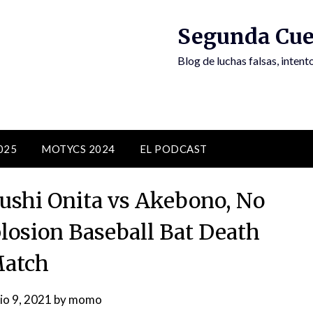
Segunda Cue
Blog de luchas falsas, inten
025
MOTYCS 2024
EL PODCAST
ushi Onita vs Akebono, No
losion Baseball Bat Death
atch
lio 9, 2021
by
momo