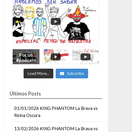
Por un
#podcast
con más
Moonsaul
Load More...
Subscribe
ts #93:
ESPECIAL
DE
MITAD
Últimos Posts
DE AÑO
01/01/2026 KING PHANTOM La Brava vs
Reina Oscura
13/02/2026 KING PHANTOM La Brava vs