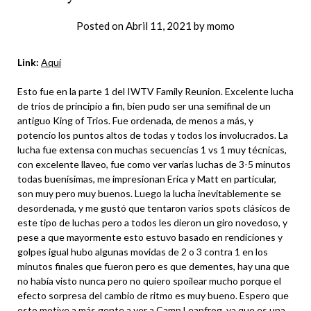
Posted on
Abril 11, 2021
by
momo
Link:
Aquí
Esto fue en la parte 1 del IWTV Family Reunion. Excelente lucha
de trios de principio a fin, bien pudo ser una semifinal de un
antiguo King of Trios. Fue ordenada, de menos a más, y
potencio los puntos altos de todas y todos los involucrados. La
lucha fue extensa con muchas secuencias 1 vs 1 muy técnicas,
con excelente llaveo, fue como ver varias luchas de 3-5 minutos
todas buenísimas, me impresionan Erica y Matt en particular,
son muy pero muy buenos. Luego la lucha inevitablemente se
desordenada, y me gustó que tentaron varios spots clásicos de
este tipo de luchas pero a todos les dieron un giro novedoso, y
pese a que mayormente esto estuvo basado en rendiciones y
golpes igual hubo algunas movidas de 2 o 3 contra 1 en los
minutos finales que fueron pero es que dementes, hay una que
no había visto nunca pero no quiero spoilear mucho porque el
efecto sorpresa del cambio de ritmo es muy bueno. Espero que
esto motive a más gente a ver a Camp Leapfrog, ya que es una