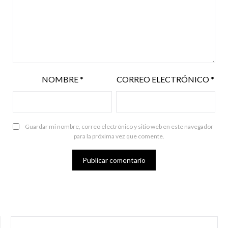
NOMBRE
*
CORREO ELECTRÓNICO
*
Guardar mi nombre, correo electrónico y sitio web en este navegador
para la próxima vez que comente.
BUSCAR