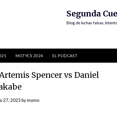
Segunda Cue
Blog de luchas falsas, inten
025
MOTYCS 2024
EL PODCAST
rtemis Spencer vs Daniel
akabe
io 27, 2023
by
momo