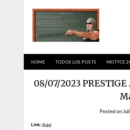
Skip
to
content
HOME
TODOS LOS POSTS
MOTYCS 2
08/07/2023 PRESTIGE A
M
Posted on
Jul
Link:
Aquí