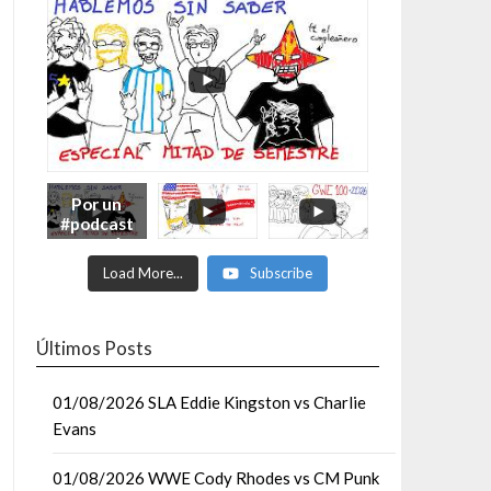
Por un
#podcast
con más
Moonsaul
Load More...
Subscribe
ts #93:
ESPECIAL
DE
MITAD
Últimos Posts
DE AÑO
01/08/2026 SLA Eddie Kingston vs Charlie
Evans
01/08/2026 WWE Cody Rhodes vs CM Punk