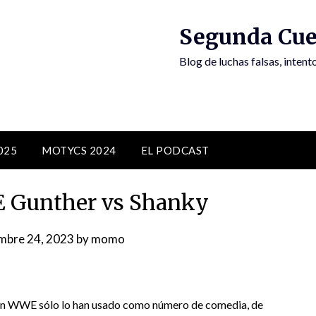
Segunda Cue
Blog de luchas falsas, inten
025
MOTYCS 2024
EL PODCAST
 Gunther vs Shanky
mbre 24, 2023
by
momo
ue en WWE sólo lo han usado como número de comedia, de