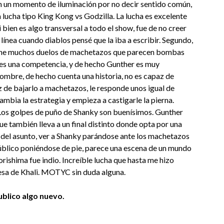
en un momento de iluminación por no decir sentido común,
 lucha tipo King Kong vs Godzilla. La lucha es excelente
bien es algo transversal a todo el show, fue de no creer
 línea cuando diablos pensé que la iba a escribir. Segundo,
 tiene muchos duelos de machetazos que parecen bombas
 es una competencia, y de hecho Gunther es muy
nombre, de hecho cuenta una historia, no es capaz de
z de bajarlo a machetazos, le responde unos igual de
ambia la estrategia y empieza a castigarle la pierna.
 Los golpes de puño de Shanky son buenísimos. Gunther
que también lleva a un final distinto donde opta por una
id del asunto, ver a Shanky parándose ante los machetazos
 público poniéndose de pie, parece una escena de un mundo
ishima fue indio. Increíble lucha que hasta me hizo
resa de Khali. MOTYC sin duda alguna.
blico algo nuevo.