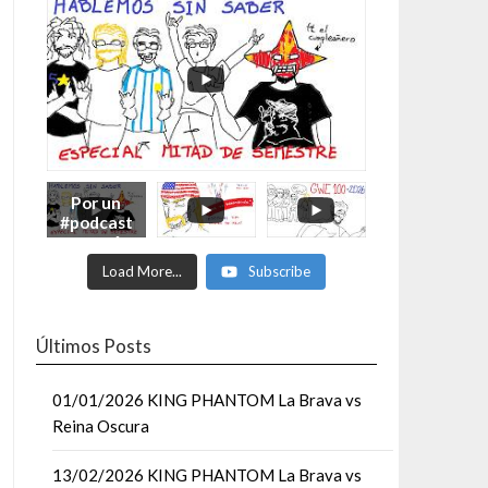
Por un
#podcast
con más
Moonsaul
Load More...
Subscribe
ts #93:
ESPECIAL
DE
MITAD
Últimos Posts
DE AÑO
01/01/2026 KING PHANTOM La Brava vs
Reina Oscura
13/02/2026 KING PHANTOM La Brava vs