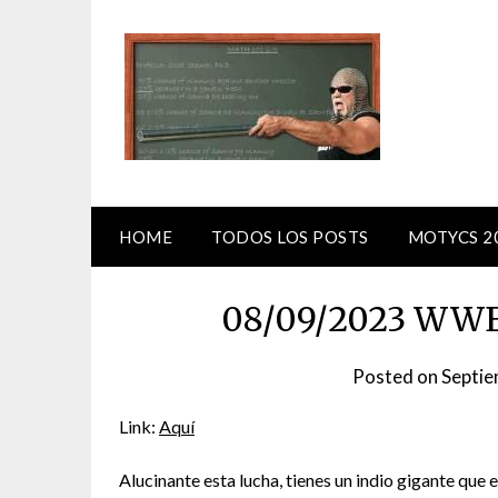
Skip
to
content
HOME
TODOS LOS POSTS
MOTYCS 2
08/09/2023 WWE
Posted on
Septie
Link:
Aquí
Alucinante esta lucha, tienes un indio gigante q