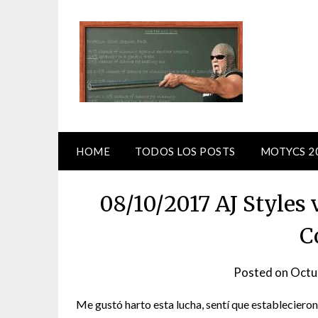
Skip
to
content
HOME
TODOS LOS POSTS
MOTYCS 2
08/10/2017 AJ Styles 
C
Posted on
Octu
Me gustó harto esta lucha, sentí que estableciero