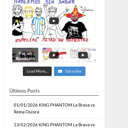
Por un
#podcast
con más
Moonsaul
Load More...
Subscribe
ts #93:
ESPECIAL
DE
MITAD
Últimos Posts
DE AÑO
01/01/2026 KING PHANTOM La Brava vs
Reina Oscura
13/02/2026 KING PHANTOM La Brava vs