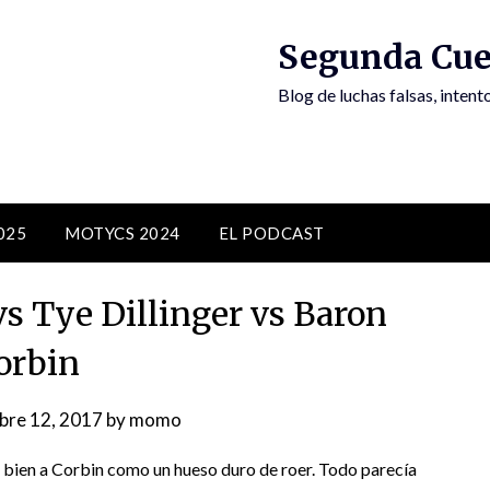
Segunda Cue
Blog de luchas falsas, inten
025
MOTYCS 2024
EL PODCAST
vs Tye Dillinger vs Baron
orbin
bre 12, 2017
by
momo
n bien a Corbin como un hueso duro de roer. Todo parecía