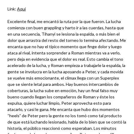
Link:
Aquí
Excelente final, me encantó la ruta por la que fueron. La lucha
comienza con buen grappling y harto ir a las cuerdas, hasta que
en una secuencia, Tihanyi se lesiona la espalda, o más bien el
dolor que arrastra del resto del torneo lo termina afectando. Me
encanta que no hay el típico momento que finge dolor y luego
ataca al rival, intenta sorprender a Roman mientras va a verlo,
pero deja en evidencia que el dolor es real. Esto cambia el tono
acelerado de la lucha, y Roman empieza a trabajarle la espalda, la
gente se involucra en la lucha apoyando a Peter, y cada movida
se vuelve más emocionante, el clímax llega con un Superplex
que se siente letal para ambos. Hay buenos intercambios de
coberturas, la lucha sube en emoción, hay un final falso muy
bueno cuando llegan los compañeros de Roman y éste los
expulsa, quiere luchar limpio, Peter aprovecha esto para
atacarlo, y casi le gana. Me encanta que hubo dos momentos
“heels” de Peter pero la gente no los tomó como tal producto
de que está luchando lesionado, habla de lo bien que se contó la
historia, el público reaccionó como esperaban. Los minutos