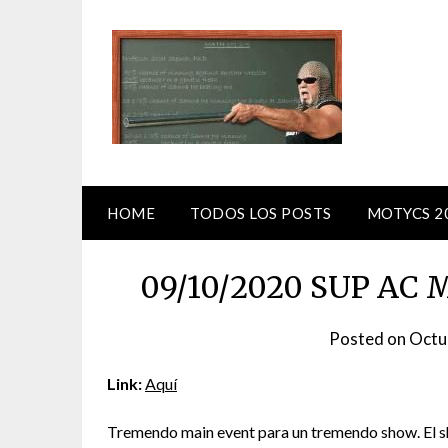
Skip
to
content
HOME
TODOS LOS POSTS
MOTYCS 2
09/10/2020 SUP AC M
Posted on
Octu
Link:
Aquí
Tremendo main event para un tremendo show. El sh