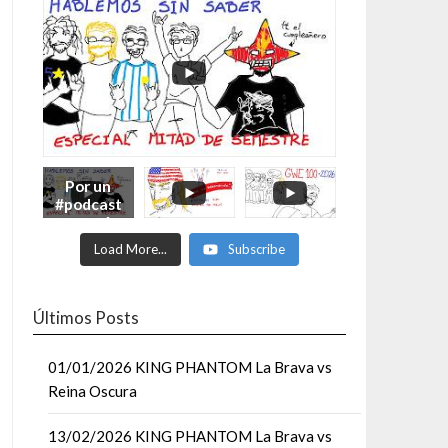
Por un
#podcast
con más
Moonsaul
Load More...
Subscribe
ts #93:
ESPECIAL
DE
MITAD
Últimos Posts
DE AÑO
01/01/2026 KING PHANTOM La Brava vs
Reina Oscura
13/02/2026 KING PHANTOM La Brava vs