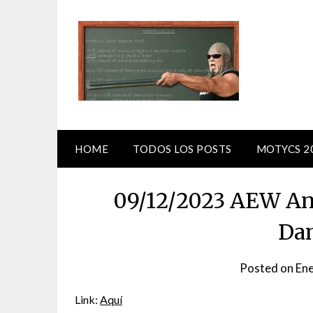
Skip
to
content
HOME
TODOS LOS POSTS
MOTYCS 2
09/12/2023 AEW And
Dan
Posted on
Ene
Link:
Aquí