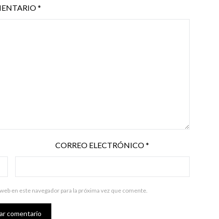
ENTARIO
*
CORREO ELECTRÓNICO
*
 web en este navegador para la próxima vez que comente.