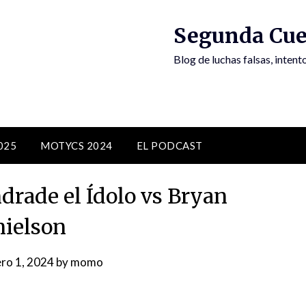
Segunda Cue
Blog de luchas falsas, inten
025
MOTYCS 2024
EL PODCAST
rade el Ídolo vs Bryan
ielson
ro 1, 2024
by
momo