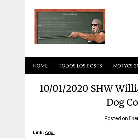
Skip
to
content
HOME
TODOS LOS POSTS
MOTYCS 2
10/01/2020 SHW Willi
Dog Co
Posted on
Ene
Link:
Aquí