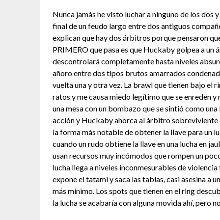
Nunca jamás he visto luchar a ninguno de los dos y 
final de un feudo largo entre dos antiguos compañe
explican que hay dos árbitros porque pensaron que 
PRIMERO que pasa es que Huckaby golpea a un árbi
descontrolará completamente hasta niveles absurdo
añoro entre dos tipos brutos amarrados condenado
vuelta una y otra vez. La brawl que tienen bajo el 
ratos y me causa miedo legítimo que se enreden y 
una mesa con un bombazo que se sintió como una b
acción y Huckaby ahorca al árbitro sobreviviente co
la forma más notable de obtener la llave para un 
cuando un rudo obtiene la llave en una lucha en jau
usan recursos muy incómodos que rompen un poco co
lucha llega a niveles inconmesurables de violencia 
expone el tatami y saca las tablas, casi asesina a un
más mínimo. Los spots que tienen en el ring descu
la lucha se acabaría con alguna movida ahí, pero no