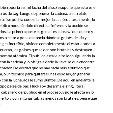
bien podría ser mi lucha del año. Se supone que esto es el
ros de tag. Luego de ponerse la cadena, en el relato
así se podría controlar mejor la acción. Literalmente, lo
tro noqueándolo directo al infierno y la acción se
s. La primera parte es genial, es la brawl que quiero y
s a estar a poca distancia dándose golpes de ida y
ring es increíble, olvidan completamente el estar atados a
mueran, los golpes que se dan son brutales y destruyen
omba atómica. El público está vuelto loco siguiendo la
n la cadena y lo obliga a darle la llave, lo que encontré
luchador. De verdad que no hay nada más aburrido que
la, o un técnico para quitarse unas esposas, en general
n la lucha, acá le sumó puntos. De aquí en adelante la
tipo pelea de bar, Huckaby desarma el ring, literal
 caballero del público en el proceso, y no le afecta en lo
bierto y con algunas tablas menos son brutales, pensé que
.