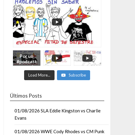
Por un
#podcast
con más
Moonsaul
Load More...
Subscribe
ts #93:
ESPECIAL
DE
MITAD
Últimos Posts
DE AÑO
01/08/2026 SLA Eddie Kingston vs Charlie
Evans
01/08/2026 WWE Cody Rhodes vs CM Punk