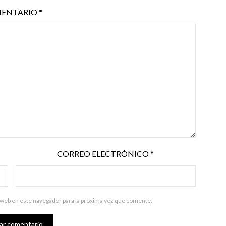
ENTARIO
*
CORREO ELECTRÓNICO
*
 web en este navegador para la próxima vez que comente.