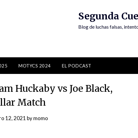
Segunda Cue
Blog de luchas falsas, inten
025
MOTYCS 2024
EL PODCAST
am Huckaby vs Joe Black,
llar Match
ro 12, 2021
by
momo