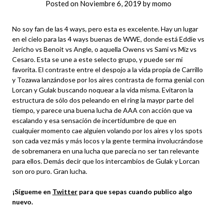
Posted on
Noviembre 6, 2019
by
momo
No soy fan de las 4 ways, pero esta es excelente. Hay un lugar
en el cielo para las 4 ways buenas de WWE, donde está Eddie vs
Jericho vs Benoit vs Angle, o aquella Owens vs Sami vs Miz vs
Cesaro. Esta se une a este selecto grupo, y puede ser mi
favorita. El contraste entre el despojo a la vida propia de Carrillo
y Tozawa lanzándose por los aires contrasta de forma genial con
Lorcan y Gulak buscando noquear a la vida misma. Evitaron la
estructura de sólo dos peleando en el ring la maypr parte del
tiempo, y parece una buena lucha de AAA con acción que va
escalando y esa sensación de incertidumbre de que en
cualquier momento cae alguien volando por los aires y los spots
son cada vez más y más locos y la gente termina involucrándose
de sobremanera en una lucha que parecía no ser tan relevante
para ellos. Demás decir que los intercambios de Gulak y Lorcan
son oro puro. Gran lucha.
¡Sígueme en
Twitter
para que sepas cuando publico algo
nuevo.