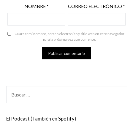
NOMBRE
*
CORREO ELECTRÓNICO
*
Guardar mi nombre, correo electrónico y sitio web en este navegador
para la próxima vez que comente.
BUSCAR
POR:
El Podcast (También en
Spotify
)