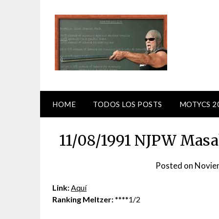
Skip
to
content
HOME
TODOS LOS POSTS
MOTYCS 2
11/08/1991 NJPW Masa
Posted on
Novie
Link:
Aquí
Ranking Meltzer:
****1/2