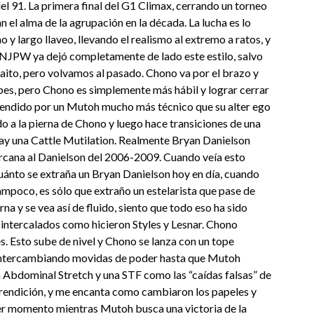
el 91. La primera final del G1 Climax, cerrando un torneo
 el alma de la agrupación en la década. La lucha es lo
y largo llaveo, llevando el realismo al extremo a ratos, y
NJPW ya dejó completamente de lado este estilo, salvo
ito, pero volvamos al pasado. Chono va por el brazo y
olpes, pero Chono es simplemente más hábil y lograr cerrar
rendido por un Mutoh mucho más técnico que su alter ego
ndo a la pierna de Chono y luego hace transiciones de una
 hay una Cattle Mutilation. Realmente Bryan Danielson
cercana al Danielson del 2006-2009. Cuando veía esto
 cuánto se extraña un Bryan Danielson hoy en día, cuando
mpoco, es sólo que extraño un estelarista que pase de
rna y se vea así de fluido, siento que todo eso ha sido
 intercalados como hicieron Styles y Lesnar. Chono
s. Esto sube de nivel y Chono se lanza con un tope
n intercambiando movidas de poder hasta que Mutoh
a Abdominal Stretch y una STF como las “caídas falsas” de
rendición, y me encanta como cambiaron los papeles y
ier momento mientras Mutoh busca una victoria de la