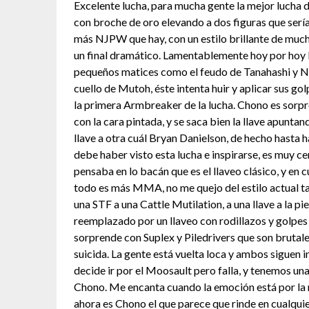
Excelente lucha, para mucha gente la mejor lucha d
con broche de oro elevando a dos figuras que serían
más NJPW que hay, con un estilo brillante de mucho 
un final dramático. Lamentablemente hoy por hoy 
pequeños matices como el feudo de Tanahashi y Na
cuello de Mutoh, éste intenta huir y aplicar sus g
la primera Armbreaker de la lucha. Chono es sorp
con la cara pintada, y se saca bien la llave apunta
llave a otra cuál Bryan Danielson, de hecho hasta
debe haber visto esta lucha e inspirarse, es muy 
pensaba en lo bacán que es el llaveo clásico, y en
todo es más MMA, no me quejo del estilo actual ta
una STF a una Cattle Mutilation, a una llave a la pie
reemplazado por un llaveo con rodillazos y golpes
sorprende con Suplex y Piledrivers que son brutale
suicida. La gente está vuelta loca y ambos sigue
decide ir por el Moosault pero falla, y tenemos un
Chono. Me encanta cuando la emoción está por la 
ahora es Chono el que parece que rinde en cualqu