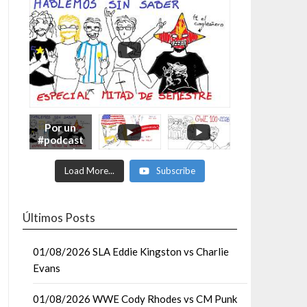
Por un
#podcast
con más
Moonsaul
Load More...
Subscribe
ts #93:
ESPECIAL
DE
MITAD
Últimos Posts
DE AÑO
01/08/2026 SLA Eddie Kingston vs Charlie
Evans
01/08/2026 WWE Cody Rhodes vs CM Punk