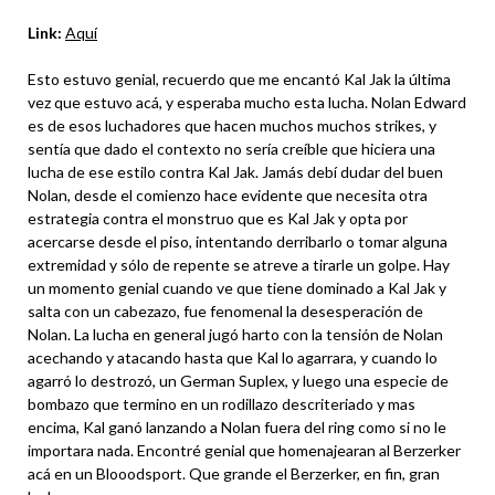
Link:
Aquí
Esto estuvo genial, recuerdo que me encantó Kal Jak la última
vez que estuvo acá, y esperaba mucho esta lucha. Nolan Edward
es de esos luchadores que hacen muchos muchos strikes, y
sentía que dado el contexto no sería creíble que hiciera una
lucha de ese estilo contra Kal Jak. Jamás debí dudar del buen
Nolan, desde el comienzo hace evidente que necesita otra
estrategia contra el monstruo que es Kal Jak y opta por
acercarse desde el piso, intentando derribarlo o tomar alguna
extremidad y sólo de repente se atreve a tirarle un golpe. Hay
un momento genial cuando ve que tiene dominado a Kal Jak y
salta con un cabezazo, fue fenomenal la desesperación de
Nolan. La lucha en general jugó harto con la tensión de Nolan
acechando y atacando hasta que Kal lo agarrara, y cuando lo
agarró lo destrozó, un German Suplex, y luego una especie de
bombazo que termino en un rodillazo descriteriado y mas
encima, Kal ganó lanzando a Nolan fuera del ring como si no le
importara nada. Encontré genial que homenajearan al Berzerker
acá en un Blooodsport. Que grande el Berzerker, en fin, gran