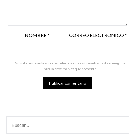
NOMBRE
*
CORREO ELECTRÓNICO
*
Guardar mi nombre, correo electrónico y sitio web en este navegador
para la próxima vez que comente.
BUSCAR
POR: