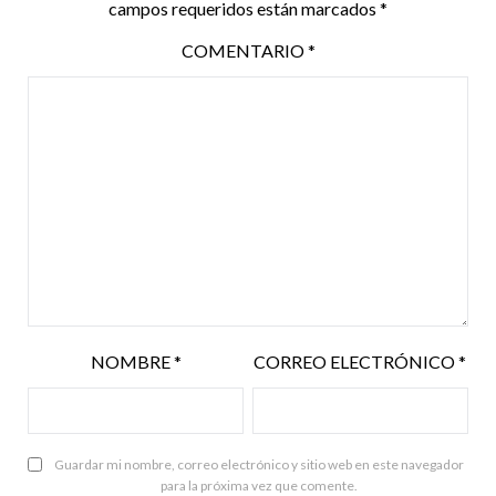
campos requeridos están marcados
*
COMENTARIO
*
NOMBRE
*
CORREO ELECTRÓNICO
*
Guardar mi nombre, correo electrónico y sitio web en este navegador
para la próxima vez que comente.