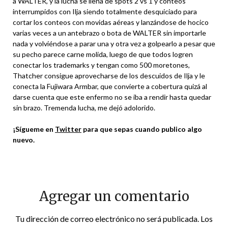
a WALTER, y la lucha se llena de spots 2 vs 1 y conteos
interrumpidos con Ilja siendo totalmente desquiciado para
cortar los conteos con movidas aéreas y lanzándose de hocico
varias veces a un antebrazo o bota de WALTER sin importarle
nada y volviéndose a parar una y otra vez a golpearlo a pesar que
su pecho parece carne molida, luego de que todos logren
conectar los trademarks y tengan como 500 moretones,
Thatcher consigue aprovecharse de los descuidos de Ilja y le
conecta la Fujiwara Armbar, que convierte a cobertura quizá al
darse cuenta que este enfermo no se iba a rendir hasta quedar
sin brazo. Tremenda lucha, me dejó adolorido.
¡Sígueme en
Twitter
para que sepas cuando publico algo
nuevo.
Agregar un comentario
Tu dirección de correo electrónico no será publicada.
Los