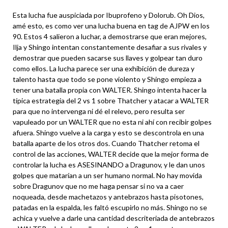
Esta lucha fue auspiciada por Ibuprofeno y Dolorub. Oh Dios,
amé esto, es como ver una lucha buena en tag de AJPW en los
90. Estos 4 salieron a luchar, a demostrarse que eran mejores,
Ilja y Shingo intentan constantemente desafiar a sus rivales y
demostrar que pueden sacarse sus llaves y golpear tan duro
como ellos. La lucha parece ser una exhibición de dureza y
talento hasta que todo se pone violento y Shingo empieza a
tener una batalla propia con WALTER. Shingo intenta hacer la
típica estrategia del 2 vs 1 sobre Thatcher y atacar a WALTER
para que no intervenga ni dé el relevo, pero resulta ser
vapuleado por un WALTER que no esta ni ahí con recibir golpes
afuera. Shingo vuelve a la carga y esto se descontrola en una
batalla aparte de los otros dos. Cuando Thatcher retoma el
control de las acciones, WALTER decide que la mejor forma de
controlar la lucha es ASESINANDO a Dragunov, y le dan unos
golpes que matarían a un ser humano normal. No hay movida
sobre Dragunov que no me haga pensar si no va a caer
noqueada, desde machetazos y antebrazos hasta pisotones,
patadas en la espalda, les faltó escupirlo no más. Shingo no se
achica y vuelve a darle una cantidad descriteriada de antebrazos