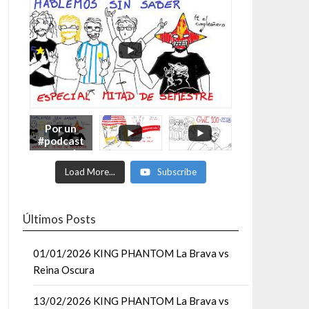
Por un
#podcast
con más
Moonsaul
Load More...
Subscribe
ts #93:
ESPECIAL
DE
MITAD
Últimos Posts
DE AÑO
01/01/2026 KING PHANTOM La Brava vs
Reina Oscura
13/02/2026 KING PHANTOM La Brava vs