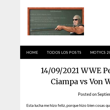
Skip
to
content
HOME
TODOS LOS POSTS
MOTYCS 2
14/09/2021 WWE P
Ciampa vs Von W
Posted on
Septie
Esta lucha me hizo feliz, porque hizo bien cosas q