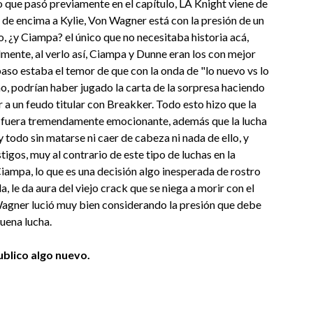
o que pasó previamente en el capítulo, LA Knight viene de
de encima a Kylie, Von Wagner está con la presión de un
lo, ¿y Ciampa? el único que no necesitaba historia acá,
lmente, al verlo así, Ciampa y Dunne eran los con mejor
aso estaba el temor de que con la onda de "lo nuevo vs lo
mo, podrían haber jugado la carta de la sorpresa haciendo
 a un feudo titular con Breakker. Todo esto hizo que la
eo fuera tremendamente emocionante, además que la lucha
 todo sin matarse ni caer de cabeza ni nada de ello, y
igos, muy al contrario de este tipo de luchas en la
Ciampa, lo que es una decisión algo inesperada de rostro
 le da aura del viejo crack que se niega a morir con el
Wagner lució muy bien considerando la presión que debe
uena lucha.
blico algo nuevo.