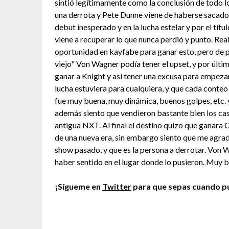
sintió legítimamente como la conclusión de todo l
una derrota y Pete Dunne viene de haberse sacado 
debut inesperado y en la lucha estelar y por el títu
viene a recuperar lo que nunca perdió y punto. Rea
oportunidad en kayfabe para ganar esto, pero de p
viejo" Von Wagner podía tener el upset, y por últi
ganar a Knight y así tener una excusa para empezar
lucha estuviera para cualquiera, y que cada cont
fue muy buena, muy dinámica, buenos golpes, etc. y
además siento que vendieron bastante bien los cast
antigua NXT. Al final el destino quizo que ganara 
de una nueva era, sin embargo siento que me agrada,
show pasado, y que es la persona a derrotar. Von 
haber sentido en el lugar donde lo pusieron. Muy b
¡Sígueme en
Twitter
para que sepas cuando pu