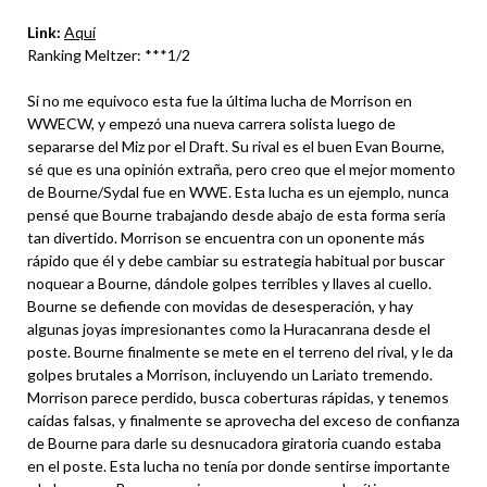
Link:
Aquí
Ranking Meltzer: ***1/2
Si no me equivoco esta fue la última lucha de Morrison en
WWECW, y empezó una nueva carrera solista luego de
separarse del Miz por el Draft. Su rival es el buen Evan Bourne,
sé que es una opinión extraña, pero creo que el mejor momento
de Bourne/Sydal fue en WWE. Esta lucha es un ejemplo, nunca
pensé que Bourne trabajando desde abajo de esta forma sería
tan divertido. Morrison se encuentra con un oponente más
rápido que él y debe cambiar su estrategia habitual por buscar
noquear a Bourne, dándole golpes terribles y llaves al cuello.
Bourne se defiende con movidas de desesperación, y hay
algunas joyas impresionantes como la Huracanrana desde el
poste. Bourne finalmente se mete en el terreno del rival, y le da
golpes brutales a Morrison, incluyendo un Lariato tremendo.
Morrison parece perdido, busca coberturas rápidas, y tenemos
caídas falsas, y finalmente se aprovecha del exceso de confianza
de Bourne para darle su desnucadora giratoria cuando estaba
en el poste. Esta lucha no tenía por donde sentirse importante