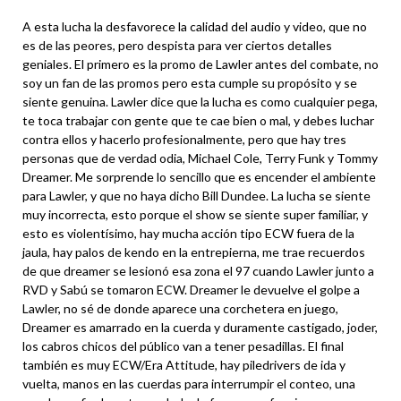
A esta lucha la desfavorece la calidad del audio y video, que no
es de las peores, pero despista para ver ciertos detalles
geniales. El primero es la promo de Lawler antes del combate, no
soy un fan de las promos pero esta cumple su propósito y se
siente genuina. Lawler dice que la lucha es como cualquier pega,
te toca trabajar con gente que te cae bien o mal, y debes luchar
contra ellos y hacerlo profesionalmente, pero que hay tres
personas que de verdad odia, Michael Cole, Terry Funk y Tommy
Dreamer. Me sorprende lo sencillo que es encender el ambiente
para Lawler, y que no haya dicho Bill Dundee. La lucha se siente
muy incorrecta, esto porque el show se siente super familiar, y
esto es violentísimo, hay mucha acción tipo ECW fuera de la
jaula, hay palos de kendo en la entrepierna, me trae recuerdos
de que dreamer se lesionó esa zona el 97 cuando Lawler junto a
RVD y Sabú se tomaron ECW. Dreamer le devuelve el golpe a
Lawler, no sé de donde aparece una corchetera en juego,
Dreamer es amarrado en la cuerda y duramente castigado, joder,
los cabros chicos del público van a tener pesadillas. El final
también es muy ECW/Era Attitude, hay piledrivers de ida y
vuelta, manos en las cuerdas para interrumpir el conteo, una