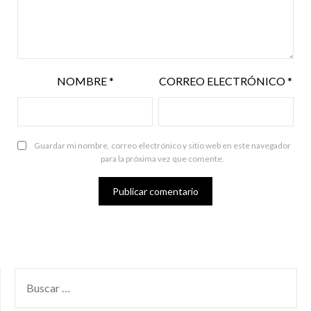
NOMBRE
*
CORREO ELECTRÓNICO
*
Guardar mi nombre, correo electrónico y sitio web en este navegador
para la próxima vez que comente.
BUSCAR
POR: