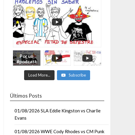
Por un
#podcast
con más
Moonsaul
Load More...
Subscribe
ts #93:
ESPECIAL
DE
MITAD
Últimos Posts
DE AÑO
01/08/2026 SLA Eddie Kingston vs Charlie
Evans
01/08/2026 WWE Cody Rhodes vs CM Punk