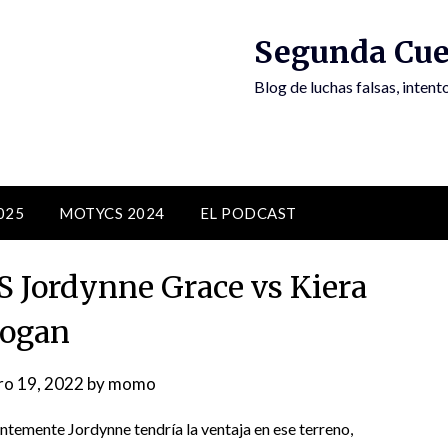
Segunda Cue
Blog de luchas falsas, inten
025
MOTYCS 2024
EL PODCAST
Jordynne Grace vs Kiera
ogan
ro 19, 2022
by
momo
temente Jordynne tendría la ventaja en ese terreno,