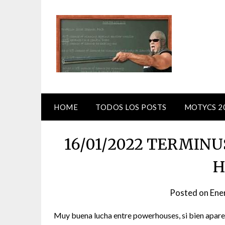
Skip
to
content
HOME
TODOS LOS POSTS
MOTYCS 2
16/01/2022 TERMINUS 
H
Posted on
Ene
Muy buena lucha entre powerhouses, si bien aparen