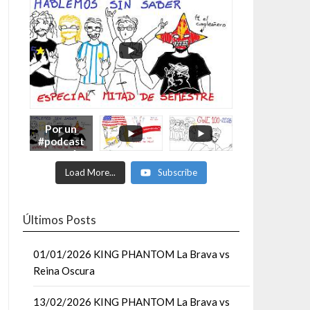
Por un
#podcast
con más
Moonsaul
Load More...
Subscribe
ts #93:
ESPECIAL
DE
MITAD
Últimos Posts
DE AÑO
01/01/2026 KING PHANTOM La Brava vs
Reina Oscura
13/02/2026 KING PHANTOM La Brava vs