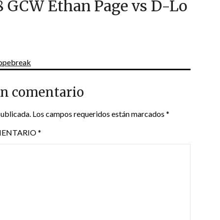
18 GCW Ethan Page vs D-Lo
 Ropebreak
un comentario
publicada.
Los campos requeridos están marcados
*
ENTARIO
*