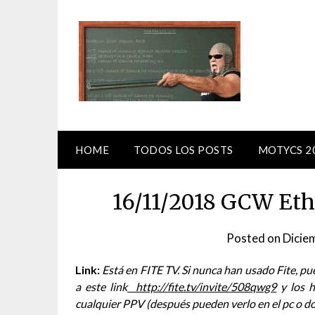
Skip
to
content
HOME
TODOS LOS POSTS
MOTYCS 2
16/11/2018 GCW Eth
Posted on
Dicie
Link:
Está en FITE TV. Si nunca han usado Fite, p
a este link
http://
fite
.tv/invite/508qwg9
y los h
cualquier PPV (después pueden verlo en el pc o d