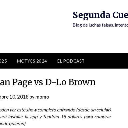
Segunda Cue
Blog de luchas falsas, inten
025
MOTYCS 2024
EL PODCAST
an Page vs D-Lo Brown
mbre 10, 2018
by
momo
ueden ver este show completo entrando (desde un celular)
ará instalar la app y tendrán 15 dólares para comprar
onde quieran).