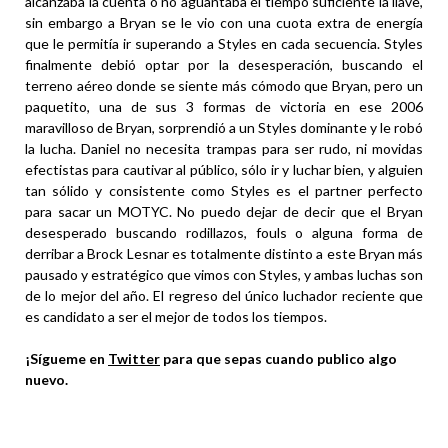
alcanzaba la cuenta o no aguantaba el tiempo suficiente la llave,
sin embargo a Bryan se le vio con una cuota extra de energía
que le permitía ir superando a Styles en cada secuencia. Styles
finalmente debió optar por la desesperación, buscando el
terreno aéreo donde se siente más cómodo que Bryan, pero un
paquetito, una de sus 3 formas de victoria en ese 2006
maravilloso de Bryan, sorprendió a un Styles dominante y le robó
la lucha. Daniel no necesita trampas para ser rudo, ni movidas
efectistas para cautivar al público, sólo ir y luchar bien, y alguien
tan sólido y consistente como Styles es el partner perfecto
para sacar un MOTYC. No puedo dejar de decir que el Bryan
desesperado buscando rodillazos, fouls o alguna forma de
derribar a Brock Lesnar es totalmente distinto a este Bryan más
pausado y estratégico que vimos con Styles, y ambas luchas son
de lo mejor del año. El regreso del único luchador reciente que
es candidato a ser el mejor de todos los tiempos.
¡Sígueme en
Twitter
para que sepas cuando publico algo
nuevo.