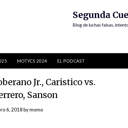
Segunda Cue
Blog de luchas falsas, inten
025
MOTYCS 2024
EL PODCAST
erano Jr., Caristico vs.
errero, Sanson
ro 6, 2018
by
momo