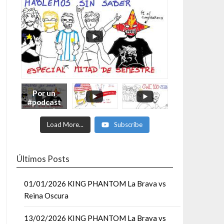
Por un
#podcast
con más
Moonsaul
Load More...
Subscribe
ts #93:
ESPECIAL
DE
MITAD
Últimos Posts
DE AÑO
01/01/2026 KING PHANTOM La Brava vs
Reina Oscura
13/02/2026 KING PHANTOM La Brava vs