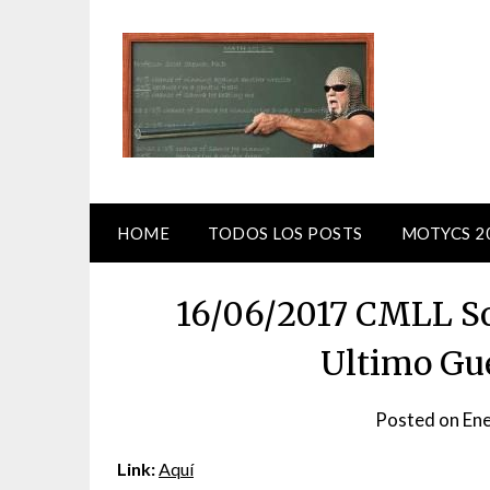
Skip
to
content
HOME
TODOS LOS POSTS
MOTYCS 2
16/06/2017 CMLL Sob
Ultimo Gu
Posted on
Ene
Link:
Aquí