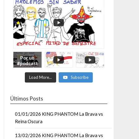
Por un
#podcast
con más
Moonsaul
Load More...
Subscribe
ts #93:
ESPECIAL
DE
MITAD
Últimos Posts
DE AÑO
01/01/2026 KING PHANTOM La Brava vs
Reina Oscura
13/02/2026 KING PHANTOM La Brava vs