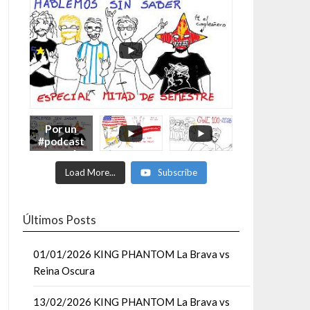
Por un
#podcast
con más
Moonsaul
Load More...
Subscribe
ts #93:
ESPECIAL
DE
MITAD
Últimos Posts
DE AÑO
01/01/2026 KING PHANTOM La Brava vs
Reina Oscura
13/02/2026 KING PHANTOM La Brava vs