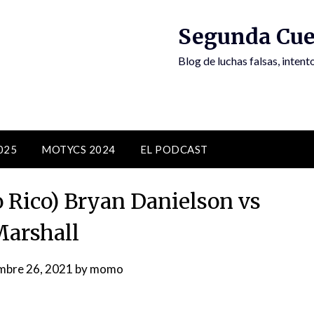
Segunda Cue
Blog de luchas falsas, inten
025
MOTYCS 2024
EL PODCAST
o Rico) Bryan Danielson vs
arshall
mbre 26, 2021
by
momo