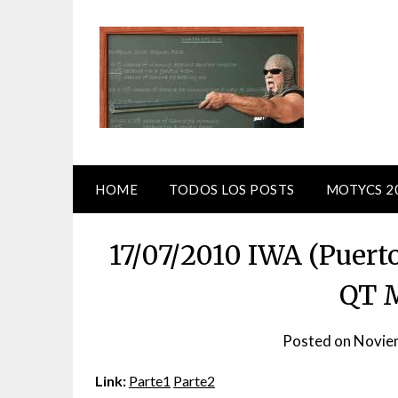
Skip
to
content
HOME
TODOS LOS POSTS
MOTYCS 2
17/07/2010 IWA (Puert
QT M
Posted on
Novie
Link:
Parte1
Parte2