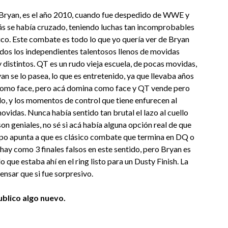
l Bryan, es el año 2010, cuando fue despedido de WWE y
amás se había cruzado, teniendo luchas tan incomprobables
o. Este combate es todo lo que yo quería ver de Bryan
odos los independientes talentosos llenos de movidas
 distintos. QT es un rudo vieja escuela, de pocas movidas,
n se lo pasea, lo que es entretenido, ya que llevaba años
como face, pero acá domina como face y QT vende pero
do, y los momentos de control que tiene enfurecen al
ovidas. Nunca había sentido tan brutal el lazo al cuello
son geniales, no sé si acá había alguna opción real de que
mpo apunta a que es clásico combate que termina en DQ o
l hay como 3 finales falsos en este sentido, pero Bryan es
o que estaba ahí en el ring listo para un Dusty Finish. La
ensar que si fue sorpresivo.
blico algo nuevo.