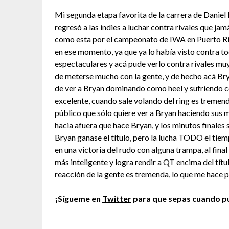
Mi segunda etapa favorita de la carrera de Danie
regresó a las indies a luchar contra rivales que j
como esta por el campeonato de IWA en Puerto Ric
en ese momento, ya que ya lo había visto contra t
espectaculares y acá pude verlo contra rivales muy
de meterse mucho con la gente, y de hecho acá Brya
de ver a Bryan dominando como heel y sufriendo 
excelente, cuando sale volando del ring es tremen
público que sólo quiere ver a Bryan haciendo sus m
hacia afuera que hace Bryan, y los minutos finales 
Bryan ganase el título, pero la lucha TODO el tie
en una victoria del rudo con alguna trampa, al fina
más inteligente y logra rendir a QT encima del títul
reacción de la gente es tremenda, lo que me hace p
¡Sígueme en
Twitter
para que sepas cuando pu