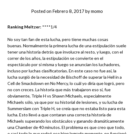
Posted on
Febrero 8, 2017
by
momo
Ranking Meltzer:
****1/4
No soy tan fan de esta lucha, pero tiene muchas cosas
buenas. Normalmente la primera lucha de una estipulación suele
tener una historia detrás que involucre al resto, y luego, con el
correr de los años, la estipulación se convierte en el
espectáculo por si misma y luego se anuncian los luchadores,
incluso por luchas clasificatorias. En este caso no fue así, la
lucha surgió de la necesidad de Bischoff de superar la Hell in a
Cell de Smackdown en No Mercy, lo cuál yo diría que logró, pero
no con creces. La historia que más trabajaron eso sí, fue
obviamente, Triple H vs Shawn Michaels, especialmente
Michaels sólo, ya que por su historial de lesiones, y su lucha de
Summerslam con Triple H, se creía que no estaba listo para esta
lucha. Esto llevó a que contaran una correcta historia de
Michaels superando los obstáculos y ganando dramáticamente
una Chamber de 40 minutos. El problema es que creo que todo,
o casi todo lo que rodeó ese bien logrado momento, no funcionó