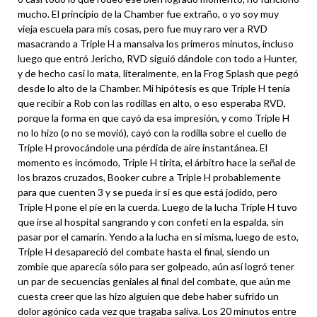
mucho. El principio de la Chamber fue extraño, o yo soy muy
vieja escuela para mis cosas, pero fue muy raro ver a RVD
masacrando a Triple H a mansalva los primeros minutos, incluso
luego que entró Jericho, RVD siguió dándole con todo a Hunter,
y de hecho casi lo mata, literalmente, en la Frog Splash que pegó
desde lo alto de la Chamber. Mi hipótesis es que Triple H tenía
que recibir a Rob con las rodillas en alto, o eso esperaba RVD,
porque la forma en que cayó da esa impresión, y como Triple H
no lo hizo (o no se movió), cayó con la rodilla sobre el cuello de
Triple H provocándole una pérdida de aire instantánea. El
momento es incómodo, Triple H tirita, el árbitro hace la señal de
los brazos cruzados, Booker cubre a Triple H probablemente
para que cuenten 3 y se pueda ir si es que está jodido, pero
Triple H pone el pie en la cuerda. Luego de la lucha Triple H tuvo
que irse al hospital sangrando y con confeti en la espalda, sin
pasar por el camarín. Yendo a la lucha en si misma, luego de esto,
Triple H desapareció del combate hasta el final, siendo un
zombie que aparecía sólo para ser golpeado, aún así logró tener
un par de secuencias geniales al final del combate, que aún me
cuesta creer que las hizo alguien que debe haber sufrido un
dolor agónico cada vez que tragaba saliva. Los 20 minutos entre