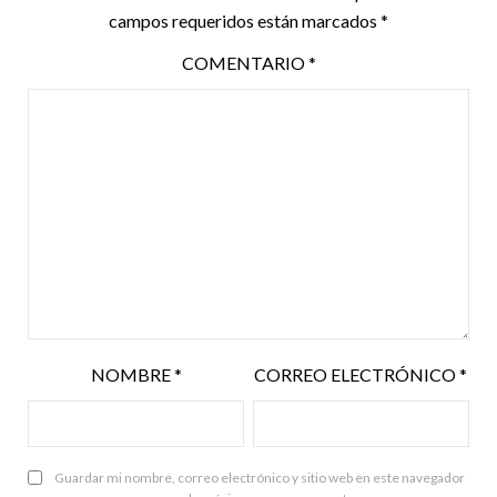
campos requeridos están marcados
*
COMENTARIO
*
NOMBRE
*
CORREO ELECTRÓNICO
*
Guardar mi nombre, correo electrónico y sitio web en este navegador