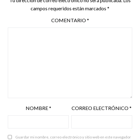
Tu dirección de correo electrónico no será publicada.
Los
campos requeridos están marcados
*
COMENTARIO
*
NOMBRE
*
CORREO ELECTRÓNICO
*
Guardar mi nombre, correo electrónico y sitio web en este navegador