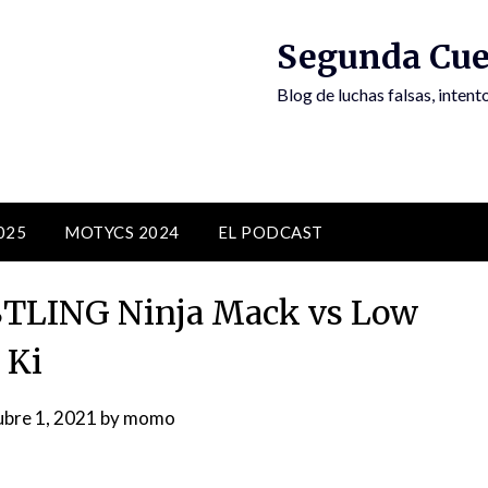
Segunda Cue
Blog de luchas falsas, inten
025
MOTYCS 2024
EL PODCAST
TLING Ninja Mack vs Low
Ki
bre 1, 2021
by
momo