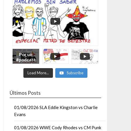
Por un
#podcast
con más
Moonsaul
Load More...
Subscribe
ts #93:
ESPECIAL
DE
MITAD
Últimos Posts
DE AÑO
01/08/2026 SLA Eddie Kingston vs Charlie
Evans
01/08/2026 WWE Cody Rhodes vs CM Punk