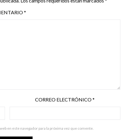
publicada.
Los campos requeridos están marcados
*
ENTARIO
*
CORREO ELECTRÓNICO
*
 web en este navegador para la próxima vez que comente.