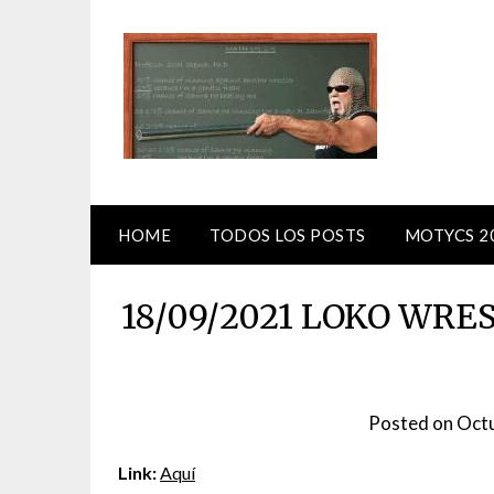
Skip
to
content
HOME
TODOS LOS POSTS
MOTYCS 2
18/09/2021 LOKO WRES
Posted on
Octu
Link:
Aquí