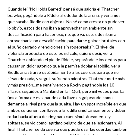
Cuando leí “No Holds Barred” pensé que saldría el Thatcher
brawler, pegándole a Riddle alrededor de la arena, y veríamos
que sacaba Riddle con objetos. No sé como cresta no pude ver
lo obvio, estos dos no iban a aprovechar un ambiente sin
descalificación para hacer eso, no, qué va, estos dos iban a
aprovechar la no descalificación para darse golpes brutales con
el puño cerrado y rendiciones sin ropebreaks™. El nivel de
violencia producto de esto es ridículo, quiero decir, ver a
Thatcher doblando el pie de Riddle, separándole los dedos para
causar un dolor agónico que le permite doblar el tobillo, ver a
Riddle arrastrarse estúpidamente a las cuerdas para que no
sirvan de nada, y seguir sufriendo mientras Thatcher mete más
y más presión…me sentí viendo a Rocky pegándole los 10
sillazos seguidos a Mankind en la I Quit, pero mil veces peor. La
única forma de escapar de cada llave es golpeando como
demente al rival para que la suelte. Hay un spot increíble en que
ambos se tienen con llaves a la rodilla simultáneamente y deben
rodar hacia afuera del ring para caer simultáneamente y
soltarse, se vio como legítimo peligro de que se lesionaran. Al
final Thatcher se da cuenta que puede usar las cuerdas también