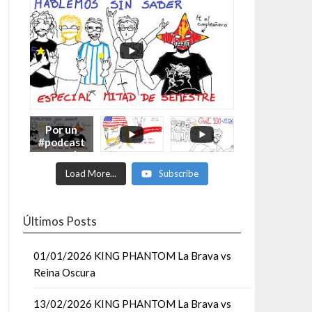
Por un
#podcast
con más
Moonsaul
Load More...
Subscribe
ts #93:
ESPECIAL
DE
MITAD
Últimos Posts
DE AÑO
01/01/2026 KING PHANTOM La Brava vs
Reina Oscura
13/02/2026 KING PHANTOM La Brava vs