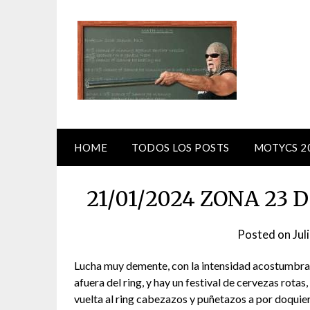
Skip
to
content
HOME
TODOS LOS POSTS
MOTYCS 2
21/01/2024 ZONA 23 D
Posted on
Jul
Lucha muy demente, con la intensidad acostumbrad
afuera del ring, y hay un festival de cervezas rotas
vuelta al ring cabezazos y puñetazos a por doquie