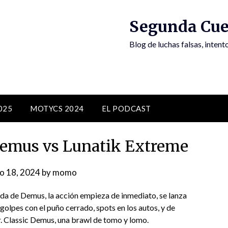
Segunda Cue
Blog de luchas falsas, inten
025
MOTYCS 2024
EL PODCAST
emus vs Lunatik Extreme
io 18, 2024
by
momo
a de Demus, la acción empieza de inmediato, se lanza
, golpes con el puño cerrado, spots en los autos, y de
r. Classic Demus, una brawl de tomo y lomo.