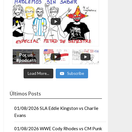
Por un
#podcast
con más
Moonsaul
Load More...
Subscribe
ts #93:
ESPECIAL
DE
MITAD
Últimos Posts
DE AÑO
01/08/2026 SLA Eddie Kingston vs Charlie
Evans
01/08/2026 WWE Cody Rhodes vs CM Punk