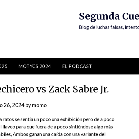
Segunda Cue
Blog de luchas falsas, inten
025
MOTYCS 2024
EL PODCAST
hicero vs Zack Sabre Jr.
io 26, 2024
by
momo
, a ratos se sentía un poco una exhibición pero de a poco
l llaveo para que fuera de a poco sintiéndose algo más
biles, Ambos ganan una caída con una variante del