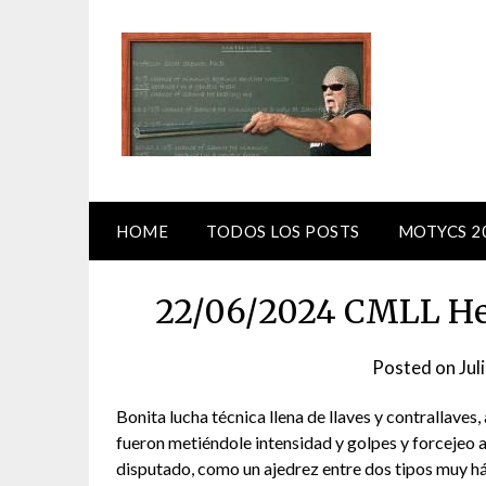
Skip
to
content
HOME
TODOS LOS POSTS
MOTYCS 2
22/06/2024 CMLL Hec
Posted on
Jul
Bonita lucha técnica llena de llaves y contrallaves
fueron metiéndole intensidad y golpes y forcejeo a
disputado, como un ajedrez entre dos tipos muy há