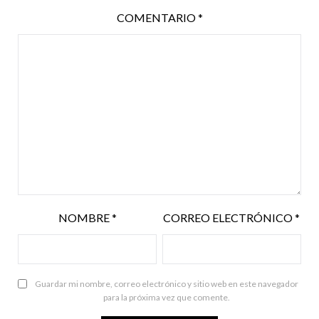
COMENTARIO
*
NOMBRE
*
CORREO ELECTRÓNICO
*
Guardar mi nombre, correo electrónico y sitio web en este navegador
para la próxima vez que comente.