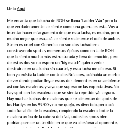
Link:
Aquí
Me encanta que la lucha de ROH se llama "Ladder War" pero la
que verdaderamente se siente como una guerra es esta. Voy a
intentar hacer mi argumento de que esta lucha, es mucho, pero
mucho mejor que esa, acá se siente realmente el odio de ambos,
Steen es cruel con Generico, no son dos luchadores
construyendo spots y momentos épicos como en la de ROH,
que la siento mucho más estructurada y llena de emoción, pero
de estos dos yo no espero un "big match" quiero verlos
destruirse en una lucha sin cuartel, y esta lucha me dio eso. Si
bien ya existía la Ladder contra los Briscoes, acá había un morbo
de ver donde podían llegar estos dos dementes en un ambiente
así con las escaleras, y vaya que superaron las expectativas. No
hay spot con las escaleras que se sienta repetido y/o seguro.
Hay muchas luchas de escaleras que se alimentan de spots de
los Hardys en los 99/00 y no me quejo, es divertido, pero acá
todo fue al filo de la escalera, rompiendo la escalera, botar la
escalera arriba de la cabeza del rival, todos los spots bien
podrían parecer un terrible error que va a lesionar al oponente,