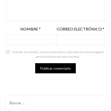
NOMBRE
*
CORREO ELECTRÓNICO
*
Guardar mi nombre, correo electrónico y sitio web en este navegador
para la próxima vez que comente.
BUSCAR
POR: