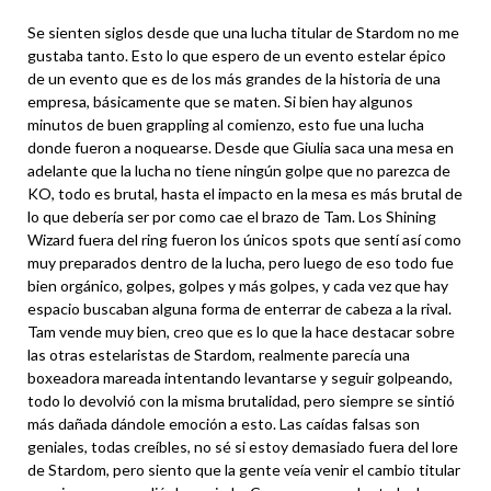
Se sienten siglos desde que una lucha titular de Stardom no me
gustaba tanto. Esto lo que espero de un evento estelar épico
de un evento que es de los más grandes de la historia de una
empresa, básicamente que se maten. Si bien hay algunos
minutos de buen grappling al comienzo, esto fue una lucha
donde fueron a noquearse. Desde que Giulia saca una mesa en
adelante que la lucha no tiene ningún golpe que no parezca de
KO, todo es brutal, hasta el impacto en la mesa es más brutal de
lo que debería ser por como cae el brazo de Tam. Los Shining
Wizard fuera del ring fueron los únicos spots que sentí así como
muy preparados dentro de la lucha, pero luego de eso todo fue
bien orgánico, golpes, golpes y más golpes, y cada vez que hay
espacio buscaban alguna forma de enterrar de cabeza a la rival.
Tam vende muy bien, creo que es lo que la hace destacar sobre
las otras estelaristas de Stardom, realmente parecía una
boxeadora mareada intentando levantarse y seguir golpeando,
todo lo devolvió con la misma brutalidad, pero siempre se sintió
más dañada dándole emoción a esto. Las caídas falsas son
geniales, todas creíbles, no sé si estoy demasiado fuera del lore
de Stardom, pero siento que la gente veía venir el cambio titular